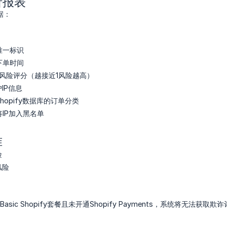
析报表
据：
唯一标识
下单时间
的风险评分（越接近1风险越高）
IP信息
hopify数据库的订单分类
IP加入黑名单
准
险
风险
asic Shopify套餐且未开通Shopify Payments，系统将无法获