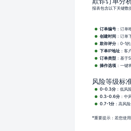
欺诈订单分
报表包含以下关键数
订单编号
：订单
创建时间
：订单
欺诈评分
：0-1
下单IP地址
：客户
订单类型
：基于S
操作选项
：一键将
风险等级标
0-0.3分
：低风
0.3-0.6分
：中
0.7-1分
：高风险
*重要提示：若您使用B