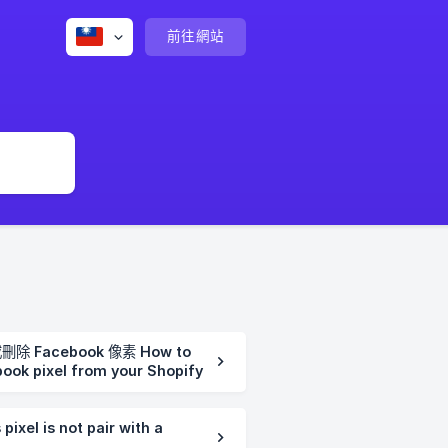
前往網站
除 Facebook 像素 How to
ook pixel from your Shopify
l is not pair with a