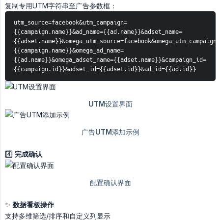
复制专用UTM字符串至广告参数框：
utm_source=facebook&utm_campaign=
{{campaign.name}}&ad_name={{ad.name}}&adset_name=
{{adset.name}}&omega_utm_source=facebook&omega_utm_campaign=
{{campaign.name}}&omega_ad_name=
{{ad.name}}&omega_adset_name={{adset.name}}&campaign_id=
{{campaign.id}}&adset_id={{adset.id}}&ad_id={{ad.id}}
4️⃣
完成确认
✨
数据看板操作
支持多维筛选/排序和自定义列显示