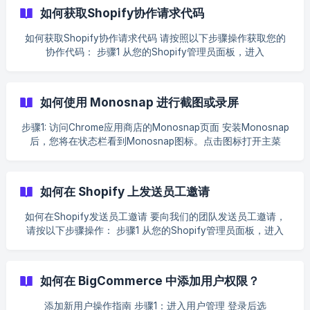
其访问限制于该特定资源。您随时可以更新用户的访问级别和
如何获取Shopify协作请求代码
权限。 要为您的Google Analytics 4（分析）账户授予访问权
限，请按以下步骤操作： 步骤1：在屏幕左下角点击齿轮图标
如何获取Shopify协作请求代码 请按照以下步骤操作获取您的
（Admin「管理」） 步骤2： 要授予账户管理级别的访问权
协作代码： 步骤1 从您的Shopify管理员面板，进入
限：在左侧菜单中选择"Account access management（账户
Settings（设置） 步骤2 点击 Users and Permissions（用户和
访问管理）"，点击屏幕右上角的+图标，并选择"Add
权限） 向下滚动页面 复制 Collaborator Request Code（协作
users（添加用户）" ![]
请求代码） 将该代码分享给我们的支持团队 针对最新版
如何使用 Monosnap 进行截图或录屏
(https://storage.crisp.chat/users/helpdesk/website/-/8/3/8
Shopify商店的操作指引 如果您的Shopify商店已更新至最新版
本，请执行以下操作： ![](ht
步骤1: 访问Chrome应用商店的Monosnap页面 安装Monosnap
后，您将在状态栏看到Monosnap图标。点击图标打开主菜
单。 步骤2: 选择截图/录屏功能 主菜单提供多种捕捉选项： 区
域截图 整页截图 视频录制 选择截图功能(如区域截图或整页截
图)后，可进行编辑操作：添加文字、箭头、高亮区域等 或点击
如何在 Shopify 上发送员工邀请
红色按钮录制视频： ![](https://storage.crisp.chat/
如何在Shopify发送员工邀请 要向我们的团队发送员工邀请，
请按以下步骤操作： 步骤1 从您的Shopify管理员面板，进入
Settings（设置） 步骤2 点击 Users and Permissions（用户和
权限） → 选择 Add Staff（添加员工） 步骤3 输入我们的团队
邮箱：
contact@omegatheme.com
在 Store
如何在 BigCommerce 中添加用户权限？
Permissions（店铺权限） 下勾选所需权限 点击 Send
invite（发送邀请） 我们将收到该邮箱的邀请通知
添加新用户操作指南 步骤1：进入用户管理 登录后选