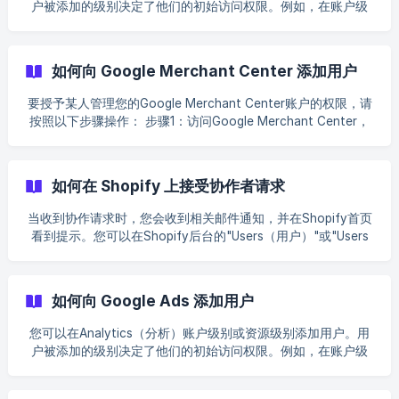
户被添加的级别决定了他们的初始访问权限。例如，在账户级
别添加用户将授予他们对该账户内所有资源的访问权限（具有
相同权限）；而在资源级别添加用户则根据您分配的权限，将
其访问限制于该特定资源。您随时可以更新用户的访问级别和
如何向 Google Merchant Center 添加用户
权限。 要为您的Google Analytics 4（分析）账户授予访问权
限，请按以下步骤操作： 步骤1：在屏幕左下角点击齿轮图标
要授予某人管理您的Google Merchant Center账户的权限，请
（Admin「管理」） 步骤2： 要授予账户管理级别的访问权
按照以下步骤操作： 步骤1：访问Google Merchant Center，
限：在左侧菜单中选择"Account access management（账户
点击右上角的齿轮图标（设置），然后从下拉菜单中选择
访问管理）"，点击屏幕右上角的+图标，并选择"Add
**"People and access"（人员与访问权限）** 步骤2：点击
users（添加用户）" ![]
**"Add person"（添加人员）** 步骤3：输入您要邀请的人员
如何在 Shopify 上接受协作者请求
(https://storage.crisp.chat/users/helpdesk/website/-/8/3/8
的电子邮件地址 步骤4：在下一页上，选择您要授予的
**Access type（访问类型）**级别：管理员或标准用
当收到协作请求时，您会收到相关邮件通知，并在Shopify首页
看到提示。您可以在Shopify后台的"Users（用户）"或"Users
and Permissions（用户和权限）"部分管理这些请求。请按以下
步骤接受我们团队的协作请求： 标准版本Shopify操作流程 步
骤1 从Shopify管理员面板进入Settings（设置） 步骤2 点击
如何向 Google Ads 添加用户
**"Users and Permissions（用户和权限）"** 向下滚动页面查
看待处理请求 （注：也可通过Shopify通知中心访问该请求）
您可以在Analytics（分析）账户级别或资源级别添加用户。用
步骤3 点击**"Review request（查看请求）**审核权限要求 ![]
户被添加的级别决定了他们的初始访问权限。例如，在账户级
(https://storage.crisp.chat/users/helpdesk/website/-/8/3/8/
别添加用户将授予他们对该账户内所有资源的访问权限（具有
3/8383e5404a31c000
相同权限）；而在资源级别添加用户则根据您分配的权限，将